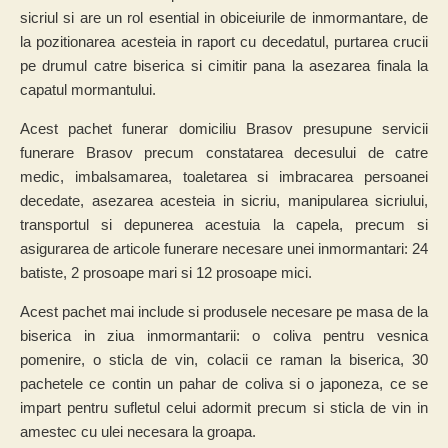
sicriul si are un rol esential in obiceiurile de inmormantare, de
la pozitionarea acesteia in raport cu decedatul, purtarea crucii
pe drumul catre biserica si cimitir pana la asezarea finala la
capatul mormantului.
Acest pachet funerar domiciliu Brasov presupune servicii
funerare Brasov precum constatarea decesului de catre
medic, imbalsamarea, toaletarea si imbracarea persoanei
decedate, asezarea acesteia in sicriu, manipularea sicriului,
transportul si depunerea acestuia la capela, precum si
asigurarea de articole funerare necesare unei inmormantari: 24
batiste, 2 prosoape mari si 12 prosoape mici.
Acest pachet mai include si produsele necesare pe masa de la
biserica in ziua inmormantarii: o coliva pentru vesnica
pomenire, o sticla de vin, colacii ce raman la biserica, 30
pachetele ce contin un pahar de coliva si o japoneza, ce se
impart pentru sufletul celui adormit precum si sticla de vin in
amestec cu ulei necesara la groapa.