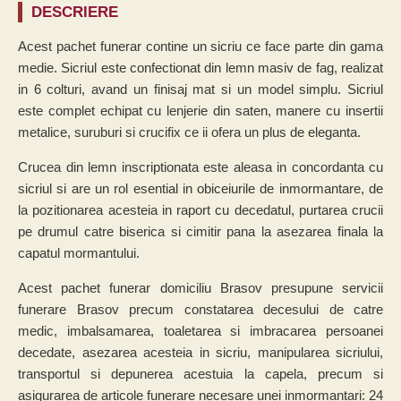
DESCRIERE
Acest pachet funerar contine un sicriu ce face parte din gama
medie. Sicriul este confectionat din lemn masiv de fag, realizat
in 6 colturi, avand un finisaj mat si un model simplu. Sicriul
este complet echipat cu lenjerie din saten, manere cu insertii
metalice, suruburi si crucifix ce ii ofera un plus de eleganta.
Crucea din lemn inscriptionata este aleasa in concordanta cu
sicriul si are un rol esential in obiceiurile de inmormantare, de
la pozitionarea acesteia in raport cu decedatul, purtarea crucii
pe drumul catre biserica si cimitir pana la asezarea finala la
capatul mormantului.
Acest pachet funerar domiciliu Brasov presupune servicii
funerare Brasov precum constatarea decesului de catre
medic, imbalsamarea, toaletarea si imbracarea persoanei
decedate, asezarea acesteia in sicriu, manipularea sicriului,
transportul si depunerea acestuia la capela, precum si
asigurarea de articole funerare necesare unei inmormantari: 24